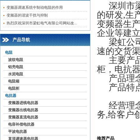
深圳市
变频器调速系统中制动电阻的作用
的研发,生
变频器的谐波干扰与抑制
变频器生产
热烈庆祝深圳市梁虹电气有限公司网站改...
企业等建立
梁虹公司
产品导航
速的交货渠
电阻
主要产品
波纹电阻
柜，电抗器
铝壳电阻
水泥电阻
产品理念
电阻箱
产品特点
电阻柜
电抗器
变频器进线电抗器
经营理念
变频器出线电抗器
务,给客户
变频器直流电抗器
电容补偿电抗器
平波电抗器
推荐产品
直流调速器电抗器