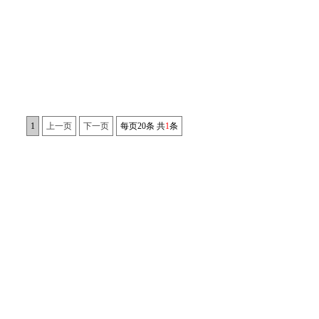
1
上一页
下一页
每页20条 共
1
条