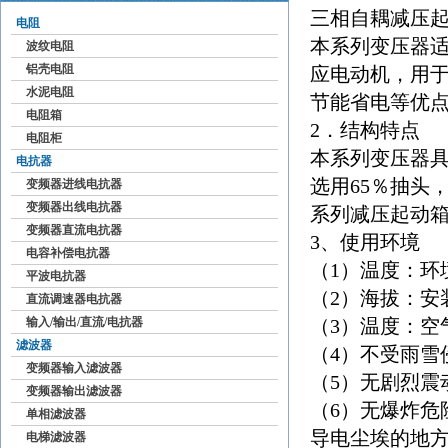
三相自耦减压
电阻
本系列变压器适用
波纹电阻
铝壳电阻
应电动机，用
水泥电阻
节能省电等优
电阻箱
2．结构特点
电阻柜
本系列变压器具
电抗器
选用65％抽头，
变频器进线电抗器
变频器出线电抗器
系列减压起动
变频器直流电抗器
3、使用环境
电容补偿电抗器
（1）温度：环
平波电抗器
（2）海拔：安
直流调速器电抗器
输入/输出/直流/电抗器
（3）温度：空
滤波器
（4）不受雨雪
变频器输入滤波器
（5）无剧烈震
变频器输出滤波器
（6）无爆炸危
单相滤波器
导电尘埃的地
电梯滤波器